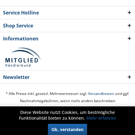
Service Hotline
Shop Service
Informationen
Newsletter
* Alle Preise inkl. gesetzl. Mehrwertsteuer zzgl.
Versandkosten
und ggf.
Nachnahmegebühren, wenn nicht anders beschrieben
Diese Website nutzt Cookies, um bestmögliche
Cookie-Einstellungen
Über uns
Hilfe / Support
Kontakt
Funktionalität bieten zu können.
Mehr erfahren
Zahlung und Versand
Widerrufsrecht
Datenschutz
AGB
Ok, verstanden
Impressum