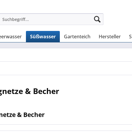
erwasser
Süßwasser
Gartenteich
Hersteller
S
gnetze & Becher
netze & Becher