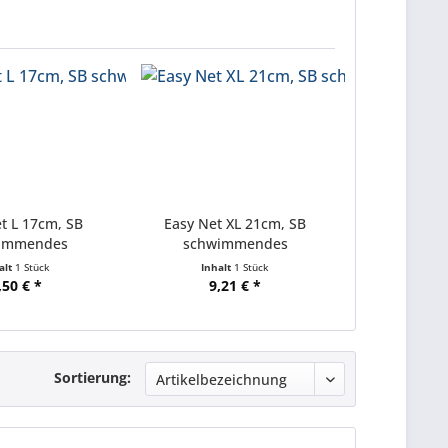
t L 17cm, SB
Easy Net XL 21cm, SB
immendes
schwimmendes
ariennetz
Aquariennetz
alt
1 Stück
Inhalt
1 Stück
,50 € *
9,21 € *
Sortierung: