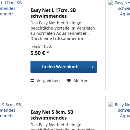
Easy Net L 17cm, SB
schwimmendes
Aquariennetz
Das Easy Net bietet einige
beachtliche Vorteile im Vergleich
zu normalen Aquariennetzen.
Durch eine Luftkammer im
Inneren des Keschers treibt das
Inhalt
1 Stück
Easy Net immer an der
5,50 € *
Oberfläche, sodass man nicht
mehr mit dem kompletten Arm
ins Wasser...
In den
Warenkorb
Vergleichen
Merken
Easy Net S 8cm, SB
schwimmendes
Aquariennetz
Das Easy Net bietet einige
beachtliche Vorteile im Vergleich