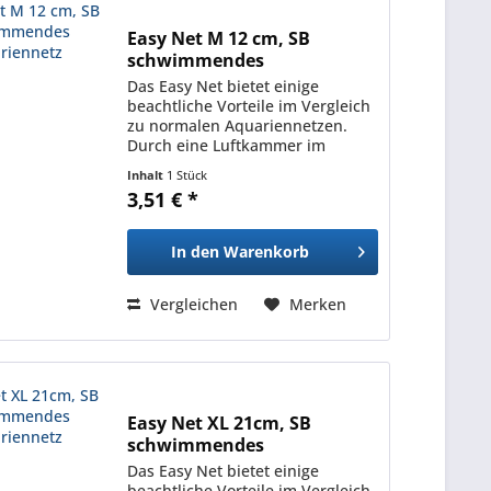
Easy Net M 12 cm, SB
schwimmendes
Aquariennetz
Das Easy Net bietet einige
beachtliche Vorteile im Vergleich
zu normalen Aquariennetzen.
Durch eine Luftkammer im
Inneren des Keschers treibt das
Inhalt
1 Stück
Easy Net immer an der
3,51 € *
Oberfläche, sodass man nicht
mehr mit dem kompletten Arm
ins Wasser...
In den
Warenkorb
Vergleichen
Merken
Easy Net XL 21cm, SB
schwimmendes
Aquariennetz
Das Easy Net bietet einige
beachtliche Vorteile im Vergleich