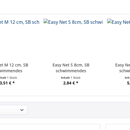
et M 12 cm, SB
Easy Net S 8cm, SB
Easy Ne
wimmendes
schwimmendes
schw
uariennetz
Aquariennetz
Aqu
nhalt
1 Stück
Inhalt
1 Stück
Inh
3,51 € *
2,84 € *
5