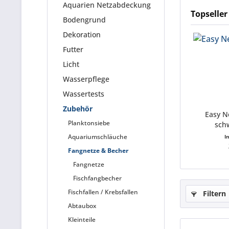
Aquarien Netzabdeckung
Topseller
Bodengrund
Dekoration
Futter
Licht
Wasserpflege
Wassertests
Zubehör
Easy N
Planktonsiebe
sch
Aq
Aquariumschläuche
I
Fangnetze & Becher
Fangnetze
Fischfangbecher
Fischfallen / Krebsfallen
Filtern
Abtaubox
Kleinteile