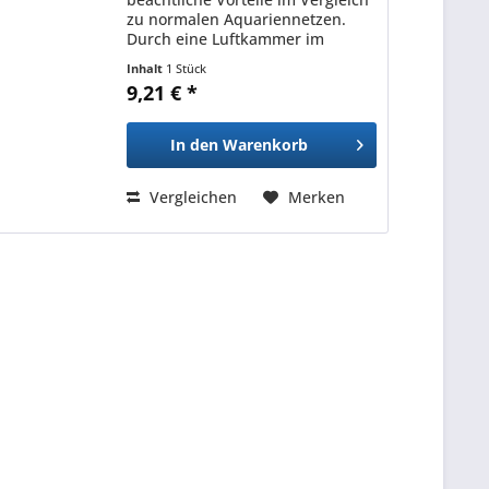
zu normalen Aquariennetzen.
Durch eine Luftkammer im
Inneren des Keschers treibt das
Inhalt
1 Stück
Easy Net immer an der
9,21 € *
Oberfläche, sodass man nicht
mehr mit dem kompletten Arm
ins Wasser...
In den
Warenkorb
Vergleichen
Merken