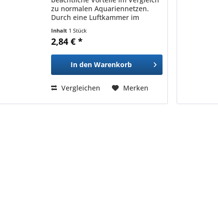
zu normalen Aquariennetzen.
Durch eine Luftkammer im
Inneren des Keschers treibt das
Inhalt
1 Stück
Easy Net immer an der
2,84 € *
Oberfläche, sodass man nicht
mehr mit dem kompletten Arm
ins Wasser...
In den
Warenkorb
Vergleichen
Merken