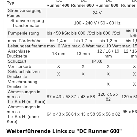
DC
DC
DC
D
Typ
Runner
400
Runner
600
Runner
800
Runner
Stromversorgung
24 V
Pumpe
Stromversorgung
100 - 240 V / 50 - 60 Hz
Transformator
bis 1
Pumpenleistung
bis 450 l/Std
bis 600 l/Std
bis 800 l/Std
l/St
max. Förderhöhe
bis 1,4 m
bis 1,7 m
bis 1,2 m
bis 1
Leistungsaufnahme
max. 6 Watt
max. 8 Watt
max. 10 Watt
max. 15
Anschlüsse
12 / 16 / 19
12 / 16
13 mm
13 mm
Druckseite
mm
m
Schutzart
IP X8
Vorfilterkorb
X
X
X
X
Schlauchstutzen
X
X
X
X
Druckseite
Verschraubung
X
X
Druckseite
Abmessungen in
120 x 56 x
mm ca.
87 x 43 x 58
87 x 43 x 58
120 x 5
82
L x B x H (mit Korb)
Abmessungen in
mm ca.
95 x 56
64 x 43 x 58
64 x 43 x 58
95 x 56 x 82
L x B x H (ohne
Korb)
Weiterführende Links zu "DC Runner 600"