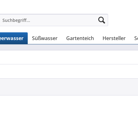
erwasser
Süßwasser
Gartenteich
Hersteller
S