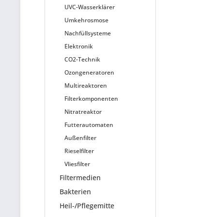
UVC-Wasserklärer
Umkehrosmose
Nachfüllsysteme
Elektronik
CO2-Technik
Ozongeneratoren
Multireaktoren
Filterkomponenten
Nitratreaktor
Futterautomaten
Außenfilter
Rieselfilter
Vliesfilter
Filtermedien
Bakterien
Heil-/Pflegemitte