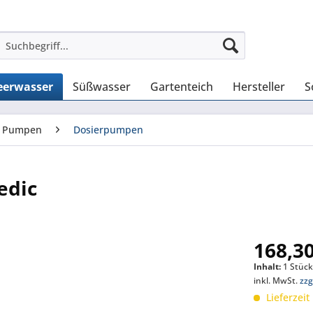
erwasser
Süßwasser
Gartenteich
Hersteller
S
Pumpen
Dosierpumpen
edic
168,30
Inhalt:
1 Stüc
inkl. MwSt.
zzg
Lieferzeit