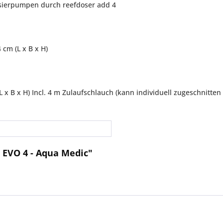
osierpumpen durch reefdoser add 4
 cm (L x B x H)
 (L x B x H) Incl. 4 m Zulaufschlauch (kann individuell zugeschni
 EVO 4 - Aqua Medic"