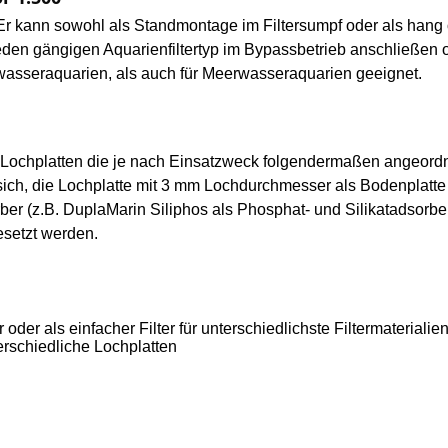
ar. Er kann sowohl als Standmontage im Filtersumpf oder als ha
jeden gängigen Aquarienfiltertyp im Bypassbetrieb anschließen
üßwasseraquarien, als auch für Meerwasseraquarien geeignet.
e Lochplatten die je nach Einsatzweck folgendermaßen angeordnet
 sich, die Lochplatte mit 3 mm Lochdurchmesser als Bodenplatte
er (z.B. DuplaMarin Siliphos als Phosphat- und Silikatadsorber) 
setzt werden.
r oder als einfacher Filter für unterschiedlichste Filtermaterial
erschiedliche Lochplatten