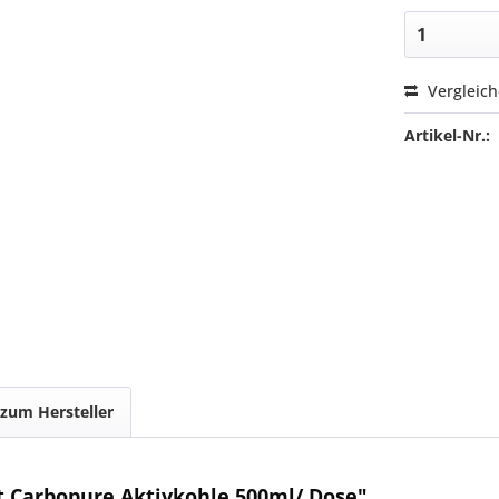
Vergleic
Artikel-Nr.:
 zum Hersteller
t Carbopure Aktivkohle 500ml/ Dose"