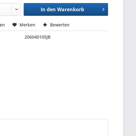
In den
Warenkorb
hen
Merken
Bewerten
206040105JB