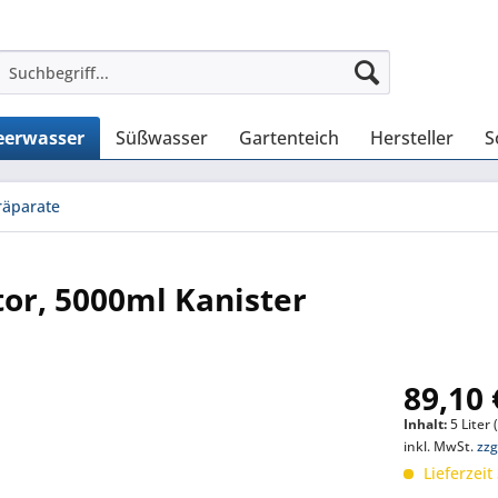
erwasser
Süßwasser
Gartenteich
Hersteller
S
äparate
tor, 5000ml Kanister
89,10 
Inhalt:
5 Liter 
inkl. MwSt.
zzg
Lieferzeit