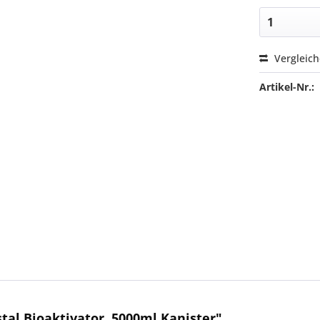
Vergleic
Artikel-Nr.:
al Bioaktivator, 5000ml Kanister"