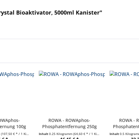
ystal Bioaktivator, 5000ml Kanister"
OWAphos-
ROWA - ROWAphos-
ROWA - 
fernung 100g
Phosphatentfernung 250g
Phosphatent
se
Dose
D
m
(107,50 € * / 1 Kilogramm)
Inhalt
0.25 Kilogramm
(64,60 € * / 1 Kilogramm)
Inhalt
0.5 Kilogra