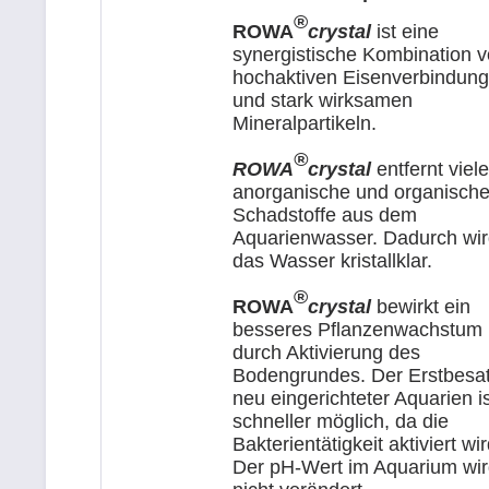
®
ROWA
crystal
ist eine
synergistische Kombination 
hochaktiven Eisenverbindun
und stark wirksamen
Mineralpartikeln.
®
ROWA
crystal
entfernt viel
anorganische und organisch
Schadstoffe aus dem
Aquarienwasser. Dadurch wi
das Wasser kristallklar.
®
ROWA
crystal
bewirkt ein
besseres Pflanzenwachstum
durch Aktivierung des
Bodengrundes. Der Erstbesa
neu eingerichteter Aquarien i
schneller möglich, da die
Bakterientätigkeit aktiviert wir
Der pH-Wert im Aquarium wi