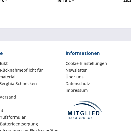
 € *
16,15 € *
23,
ce
Informationen
dukt
Cookie-Einstellungen
 Rücknahmepflicht für
Newsletter
aterial
Über uns
Berghia Schnecken
Datenschutz
Impressum
 Versand
ht
rufsformular
 Batterieentsorgung
Entsorgung von Elektrogeräten