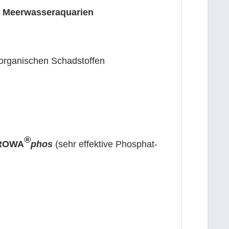
nd Meerwasseraquarien
 organischen Schadstoffen
®
ROWA
phos
(sehr effektive Phosphat-