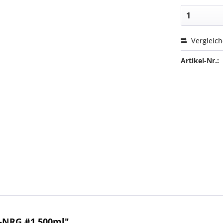
Vergleic
Artikel-Nr.:
i-NRG #1 500ml"