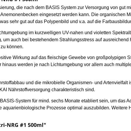
sierung, die nach dem BASIS System zur Versorgung von gut mi
emonenbecken eingesetzt werden kann. Die organischen Mikron
 was sehr gut auf das Polypenbild und v.a. auf die Farbausbildun
Lichtumgebung im kurzwelligen UV-nahen und violetten Spektral
g, um auch bei bestehendem Strahlungsstress auf ausreichend
n zu können.
ositive Wirkung auf das fleischige Gewebe von großpolypigen 
ber hinaus werden je nach Lichtumgebung vor allem auch multip
rstoffabbau und die mikrobielle Organismen- und Artenvielfalt
KAI Nährstoffversorgung charakteristisch sind.
ASIS-System für mind. sechs Monate etabliert sein, um das A
e aquarienbiologische Prozesse optimal auszubilden. Weitere
tri-NRG #1 500ml"