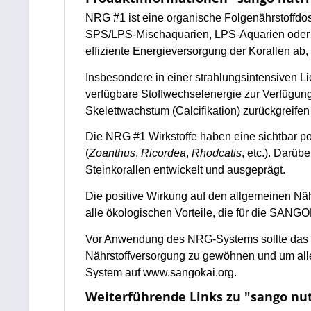
NRG #1 ist eine organische Folgenährstoffdo
SPS/LPS-Mischaquarien, LPS-Aquarien oder An
effiziente Energieversorgung der Korallen ab,
Insbesondere in einer strahlungsintensiven 
verfügbare Stoffwechselenergie zur Verfügun
Skelettwachstum (Calcifikation) zurückgreife
Die NRG #1 Wirkstoffe haben eine sichtbar p
(
Zoanthus
,
Ricordea
,
Rhodcatis
, etc.). Darü
Steinkorallen entwickelt und ausgeprägt.
Die positive Wirkung auf den allgemeinen Näh
alle ökologischen Vorteile, die für die SANGO
Vor Anwendung des NRG-Systems sollte das B
Nährstoffversorgung zu gewöhnen und um all
System auf www.sangokai.org.
Weiterführende Links zu "sango nu