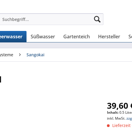
erwasser
Süßwasser
Gartenteich
Hersteller
S
ysteme
Sangokai
l
39,60 
Inhalt:
0.5 Lite
inkl. MwSt.
zzg
Lieferzeit