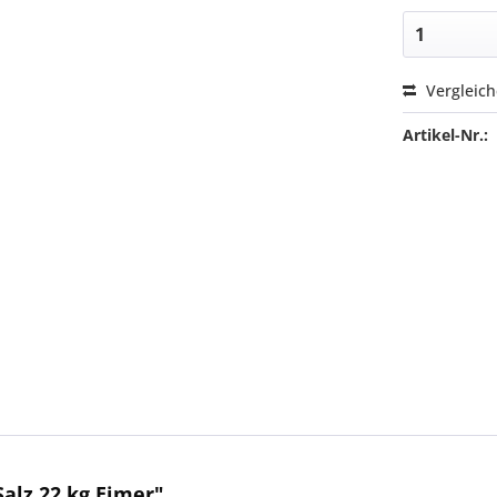
Vergleic
Artikel-Nr.:
alz 22 kg Eimer"