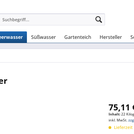
erwasser
Süßwasser
Gartenteich
Hersteller
S
er
75,11 
Inhalt:
22 Kilo
inkl. MwSt.
zzg
Lieferzeit