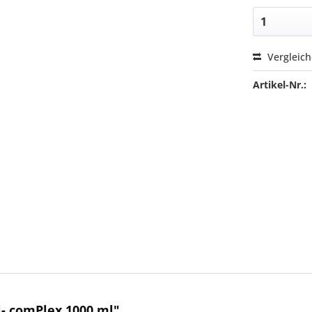
Vergleic
Artikel-Nr.:
- comPlex 1000 ml"