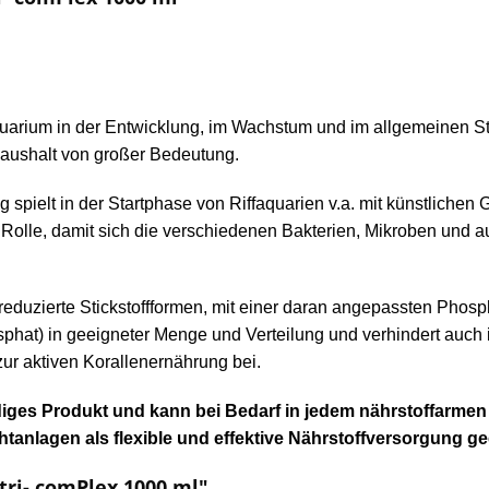
arium in der Entwicklung, im Wachstum und im allgemeinen Stoff
haushalt von großer Bedeutung.
ag spielt in der Startphase von Riffaquarien v.a. mit künstlichen
e Rolle, damit sich die verschiedenen Bakterien, Mikroben und 
reduzierte Stickstoffformen, mit einer daran angepassten Phospha
sphat) in geeigneter Menge und Verteilung und verhindert auch 
zur aktiven Korallenernährung bei.
ndiges Produkt und kann bei Bedarf in jedem nährstoffarm
tanlagen als flexible und effektive Nährstoffversorgung ge
ri- comPlex 1000 ml"