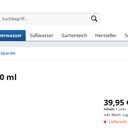
erwasser
Süßwasser
Gartenteich
Hersteller
S
äparate
0 ml
39,95 
Inhalt:
1 Liter
inkl. MwSt.
zzg
Lieferzeit