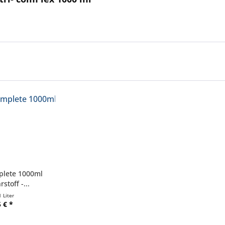
plete 1000ml
toff -...
1 Liter
 € *