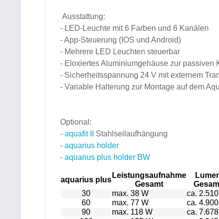
Ausstattung:
- LED-Leuchte mit 6 Farben und 6 Kanälen
- App-Steuerung (IOS und Android)
- Mehrere LED Leuchten steuerbar
- Eloxiertes Aluminiumgehäuse zur passiven K
- Sicherheitsspannung 24 V mit externem Tran
- Variable Halterung zur Montage auf dem Aq
Optional:
-
aquafit II
Stahlseilaufhängung
-
aquarius holder
-
aquarius plus holder BW
Leistungsaufnahme
Lume
aquarius plus
Gesamt
Gesam
30
max. 38 W
ca. 2.510
60
max. 77 W
ca. 4.900
90
max. 118 W
ca. 7.678