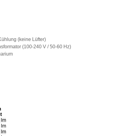
ühlung (keine Lüfter)
sformator (100-240 V / 50-60 Hz)
uarium
n
t
 lm
 lm
 lm