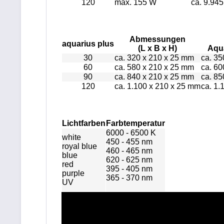
120
max. 155 W
ca. 9.945
Abmessungen
aquarius plus
(L x B x H)
Aqu
30
ca. 320 x 210 x 25 mm
ca. 35
60
ca. 580 x 210 x 25 mm
ca. 60
90
ca. 840 x 210 x 25 mm
ca. 85
120
ca. 1.100 x 210 x 25 mm
ca. 1.
Lichtfarben
Farbtemperatur
6000 - 6500 K
white
450 - 455 nm
royal blue
460 - 465 nm
blue
620 - 625 nm
red
395 - 405 nm
purple
365 - 370 nm
UV