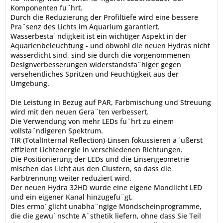
Komponenten fu¨hrt.
Durch die Reduzierung der Profiltiefe wird eine bessere
Pra¨senz des Lichts im Aquarium garantiert.
Wasserbesta¨ndigkeit ist ein wichtiger Aspekt in der
Aquarienbeleuchtung - und obwohl die neuen Hydras nicht
wasserdicht sind, sind sie durch die vorgenommenen
Designverbesserungen widerstandsfa¨higer gegen
versehentliches Spritzen und Feuchtigkeit aus der
Umgebung.
Die Leistung in Bezug auf PAR, Farbmischung und Streuung
wird mit den neuen Gera¨ten verbessert.
Die Verwendung von mehr LEDs fu¨hrt zu einem
vollsta¨ndigeren Spektrum.
TIR (TotalInternal Reflection)-Linsen fokussieren a¨ußerst
effizient Lichtenergie in verschiedenen Richtungen.
Die Positionierung der LEDs und die Linsengeometrie
mischen das Licht aus den Clustern, so dass die
Farbtrennung weiter reduziert wird.
Der neuen Hydra 32HD wurde eine eigene Mondlicht LED
und ein eigener Kanal hinzugefu¨gt.
Dies ermo¨glicht unabha¨ngige Mondscheinprogramme,
die die gewu¨nschte A¨sthetik liefern, ohne dass Sie Teil