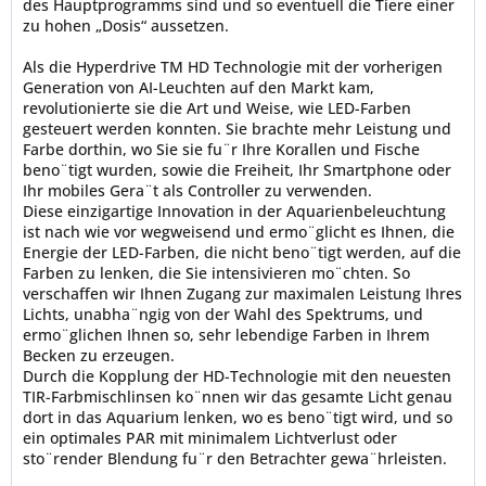
des Hauptprogramms sind und so eventuell die Tiere einer
zu hohen „Dosis“ aussetzen.
Als die Hyperdrive TM HD Technologie mit der vorherigen
Generation von AI-Leuchten auf den Markt kam,
revolutionierte sie die Art und Weise, wie LED-Farben
gesteuert werden konnten. Sie brachte mehr Leistung und
Farbe dorthin, wo Sie sie fu¨r Ihre Korallen und Fische
beno¨tigt wurden, sowie die Freiheit, Ihr Smartphone oder
Ihr mobiles Gera¨t als Controller zu verwenden.
Diese einzigartige Innovation in der Aquarienbeleuchtung
ist nach wie vor wegweisend und ermo¨glicht es Ihnen, die
Energie der LED-Farben, die nicht beno¨tigt werden, auf die
Farben zu lenken, die Sie intensivieren mo¨chten. So
verschaffen wir Ihnen Zugang zur maximalen Leistung Ihres
Lichts, unabha¨ngig von der Wahl des Spektrums, und
ermo¨glichen Ihnen so, sehr lebendige Farben in Ihrem
Becken zu erzeugen.
Durch die Kopplung der HD-Technologie mit den neuesten
TIR-Farbmischlinsen ko¨nnen wir das gesamte Licht genau
dort in das Aquarium lenken, wo es beno¨tigt wird, und so
ein optimales PAR mit minimalem Lichtverlust oder
sto¨render Blendung fu¨r den Betrachter gewa¨hrleisten.