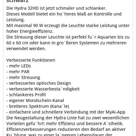
schwarz"
Die Hydra 32HD ist jetzt schmaler und schlanker.
Dieses Modell bietet ein ho¨heres Maß an Kontrolle und
Leistung.
Mit maximal 90 W erzeugt die Leuchte starke Leistung unter
hoher Energieeffizienz.
Die Streuung dieser Leuchte ist perfekt fu¨r Aquarien bis zu
60 x 60 cm oder kann in gro¨ßeren Systemen zu mehreren
verwendet werden.
Verbesserte Funktionen
- mehr LEDs
- mehr PAR
- mehr Streuung
- verbessertes optisches Design
- verbesserte Wasserbesta¨ndigkeit
- schlankeres Profil
- eigener Mondschein-Kanal
- breiteres Spektrum (Kana¨le)
- einfachere und schnellere Verbindung mit der MyAi-App
Die Neugestaltung der Hydra Linie hat zu zwei wesentlichen
Vorteilen gefu¨hrt: mehr Effizienz und bessere A¨sthetik.
Effizienzverbesserungen reduzieren den Bedarf an aktiver
Ku¨hlung, was zu einer la¨ngeren Lebensdauer der