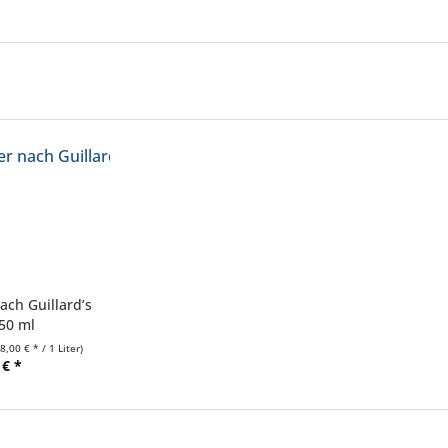
ch Guillard’s
250 ml
38,00 € * / 1 Liter)
 € *