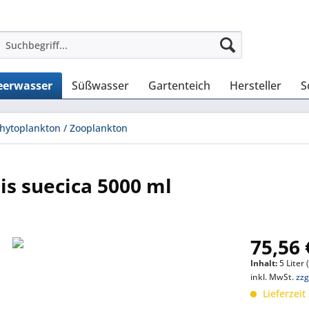
erwasser
Süßwasser
Gartenteich
Hersteller
S
hytoplankton / Zooplankton
s suecica 5000 ml
75,56 
Inhalt:
5 Liter 
inkl. MwSt.
zzg
Lieferzeit