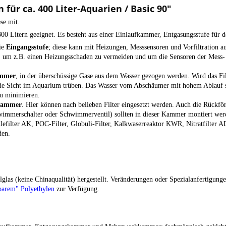
für ca. 400 Liter-Aquarien / Basic 90"
se mit.
 300 Litern geeignet. Es besteht aus einer Einlaufkammer, Entgasungsstufe fü
die
Eingangsstufe
; diese kann mit Heizungen, Messsensoren und Vorfiltration 
pe, um z.B. einen Heizungsschaden zu vermeiden und um die Sensoren der Mess
ammer
, in der überschüssige Gase aus dem Wasser gezogen werden. Wird das Fil
ie Sicht im Aquarium trüben. Das Wasser vom Abschäumer mit hohem Ablauf so
zu minimieren.
kammer
. Hier können nach belieben Filter eingesetzt werden. Auch die Rückför
immerschalter oder Schwimmerventil) sollten in dieser Kammer montiert werde
hlefilter AK, POC-Filter, Globuli-Filter, Kalkwaserreaktor KWR, Nitratfilter
den.
las (keine Chinaqualität) hergestellt. Veränderungen oder Spezialanfertigunge
barem" Polyethylen
zur Verfügung.