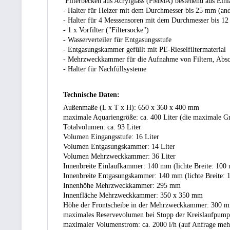
Filterbecken aus Acrylglass (PMMA) bestehend aus Ei
- Halter für Heizer mit dem Durchmesser bis 25 mm (an
- Halter für 4 Messsensoren mit dem Durchmesser bis 1
- 1 x Vorfilter ("Filtersocke")
- Wasserverteiler für Entgasungsstufe
- Entgasungskammer gefüllt mit PE-Rieselfiltermaterial
- Mehrzweckkammer für die Aufnahme von Filtern, Absc
- Halter für Nachfüllsysteme
Technische Daten:
Außenmaße (L x T x H): 650 x 360 x 400 mm
maximale Aquariengröße: ca. 400 Liter (die maximale Gr
Totalvolumen: ca. 93 Liter
Volumen Eingangsstufe: 16 Liter
Volumen Entgasungskammer: 14 Liter
Volumen Mehrzweckkammer: 36 Liter
Innenbreite Einlaufkammer: 140 mm (lichte Breite: 100
Innenbreite Entgasungskammer: 140 mm (lichte Breite:
Innenhöhe Mehrzweckkammer: 295 mm
Innenfläche Mehrzweckkammer: 350 x 350 mm
Höhe der Frontscheibe in der Mehrzweckkammer: 300 
maximales Reservevolumen bei Stopp der Kreislaufpump
maximaler Volumenstrom: ca. 2000 l/h (auf Anfrage meh