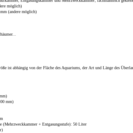
nlaufkammer, Entgasungskammer und Mehrzweckkammer; fachmännisch geklebt
dere möglich)
2 mm (andere möglich)
häumer...
öße ist abhängig von der Fläche des Aquariums, der Art und Länge des Überla
 mm)
 100 mm)
mm
e (Mehrzweckkammer + Entgasungsstufe): 50 Liter
r)