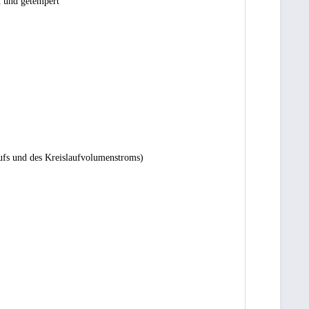
 und getempert
ufs und des Kreislaufvolumenstroms)