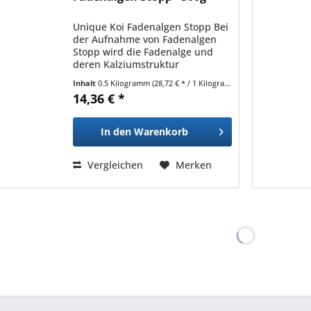
Unique Koi Fadenalgen Stopp Bei
der Aufnahme von Fadenalgen
Stopp wird die Fadenalge und
deren Kalziumstruktur
(verantwortlich f. d. Abgabe der
Inhalt
0.5 Kilogramm
(28,72 € * / 1 Kilogramm)
Sporen) zerstört. Werden keine
14,36 € *
Algensporen mehr abgegeben,
wird die Algenvermehrung...
In den
Warenkorb
Vergleichen
Merken