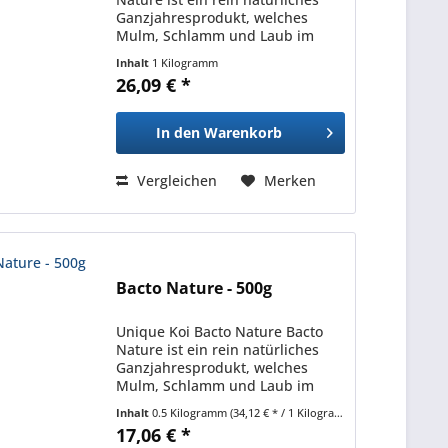
Ganzjahresprodukt, welches
Mulm, Schlamm und Laub im
Frühjahr und Herbst schnell
Inhalt
1 Kilogramm
abbaut. Enthaltene
26,09 € *
trübungsbindende Pflegestoffe
und Sauerstoffkomponenten
sorgen im Sommer...
In den
Warenkorb
Vergleichen
Merken
Bacto Nature - 500g
Unique Koi Bacto Nature Bacto
Nature ist ein rein natürliches
Ganzjahresprodukt, welches
Mulm, Schlamm und Laub im
Frühjahr und Herbst schnell
Inhalt
0.5 Kilogramm
(34,12 € * / 1 Kilogramm)
abbaut. Enthaltene
17,06 € *
trübungsbindende Pflegestoffe