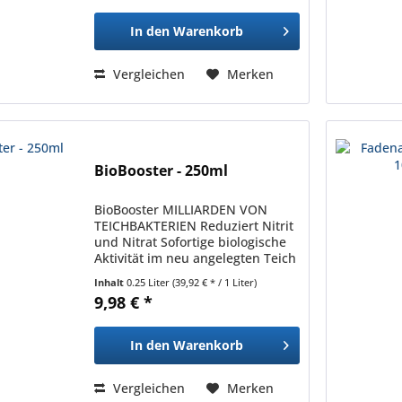
und Sauerstoffkomponenten
sorgen im Sommer...
In den
Warenkorb
Vergleichen
Merken
BioBooster - 250ml
BioBooster MILLIARDEN VON
TEICHBAKTERIEN Reduziert Nitrit
und Nitrat Sofortige biologische
Aktivität im neu angelegten Teich
Unterstützt stark belastete
Inhalt
0.25 Liter
(39,92 € * / 1 Liter)
Filtersysteme Rein biologisch
9,98 € *
BioBooster enthält
hochspezialisierte...
In den
Warenkorb
Vergleichen
Merken