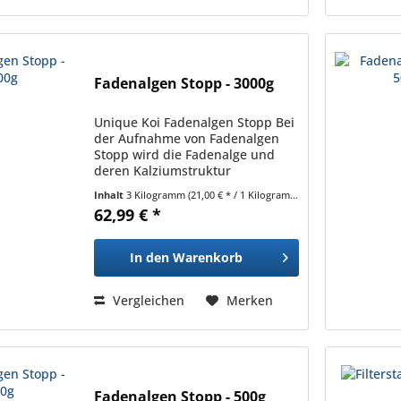
Fadenalgen Stopp - 3000g
Unique Koi Fadenalgen Stopp Bei
der Aufnahme von Fadenalgen
Stopp wird die Fadenalge und
deren Kalziumstruktur
(verantwortlich f. d. Abgabe der
Inhalt
3 Kilogramm
(21,00 € * / 1 Kilogramm)
Sporen) zerstört. Werden keine
62,99 € *
Algensporen mehr abgegeben,
wird die Algenvermehrung...
In den
Warenkorb
Vergleichen
Merken
Fadenalgen Stopp - 500g