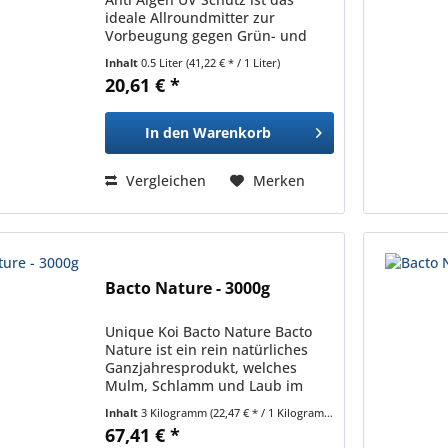
ideale Allroundmitter zur
Vorbeugung gegen Grün- und
Fadenalgen. Das Algenwachstum
Inhalt
0.5 Liter
(41,22 € * / 1 Liter)
wird durch die Filterung des
20,61 € *
Lichteinfalls mit Hilfe spezieller
blauer Farbpigmente...
In den
Warenkorb
Vergleichen
Merken
Bacto Nature - 3000g
Unique Koi Bacto Nature Bacto
Nature ist ein rein natürliches
Ganzjahresprodukt, welches
Mulm, Schlamm und Laub im
Frühjahr und Herbst schnell
Inhalt
3 Kilogramm
(22,47 € * / 1 Kilogramm)
abbaut. Enthaltene
67,41 € *
trübungsbindende Pflegestoffe