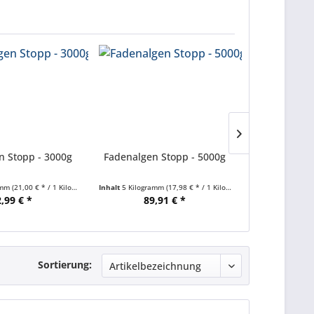
n Stopp - 3000g
Fadenalgen Stopp - 5000g
Teichsalz
amm
(21,00 € * / 1 Kilogramm)
Inhalt
5 Kilogramm
(17,98 € * / 1 Kilogramm)
Inhalt
3 Kilogra
,99 € *
89,91 € *
16,
Sortierung: