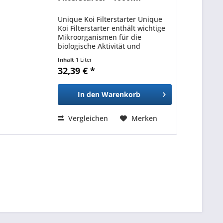
Unique Koi Filterstarter Unique
Koi Filterstarter enthält wichtige
Mikroorganismen für die
biologische Aktivität und
Selbstreinigung des Teiches. Sie
Inhalt
1 Liter
sorgen für den schnelleren
32,39 € *
Abbau fischtoxischer Stoffe wie
Ammonium und Nitrit. Viele...
In den
Warenkorb
Vergleichen
Merken