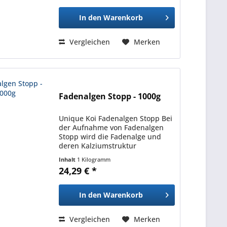
und Sauerstoffkomponenten
sorgen im Sommer...
In den
Warenkorb
Vergleichen
Merken
Fadenalgen Stopp - 1000g
Unique Koi Fadenalgen Stopp Bei
der Aufnahme von Fadenalgen
Stopp wird die Fadenalge und
deren Kalziumstruktur
(verantwortlich f. d. Abgabe der
Inhalt
1 Kilogramm
Sporen) zerstört. Werden keine
24,29 € *
Algensporen mehr abgegeben,
wird die Algenvermehrung...
In den
Warenkorb
Vergleichen
Merken