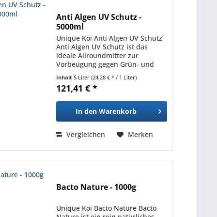
Anti Algen UV Schutz -
5000ml
Unique Koi Anti Algen UV Schutz
Anti Algen UV Schutz ist das
ideale Allroundmitter zur
Vorbeugung gegen Grün- und
Fadenalgen. Das Algenwachstum
Inhalt
5 Liter
(24,28 € * / 1 Liter)
wird durch die Filterung des
121,41 € *
Lichteinfalls mit Hilfe spezieller
blauer Farbpigmente...
In den
Warenkorb
Vergleichen
Merken
Bacto Nature - 1000g
Unique Koi Bacto Nature Bacto
Nature ist ein rein natürliches