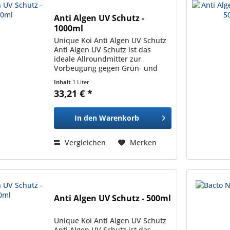
Anti Algen UV Schutz -
1000ml
Unique Koi Anti Algen UV Schutz
Anti Algen UV Schutz ist das
ideale Allroundmitter zur
Vorbeugung gegen Grün- und
Fadenalgen. Das Algenwachstum
Inhalt
1 Liter
wird durch die Filterung des
33,21 € *
Lichteinfalls mit Hilfe spezieller
blauer Farbpigmente...
In den
Warenkorb
Vergleichen
Merken
Anti Algen UV Schutz - 500ml
Unique Koi Anti Algen UV Schutz
Anti Algen UV Schutz ist das