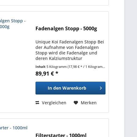
Fadenalgen Stopp - 5000g
Unique Koi Fadenalgen Stopp Bei
der Aufnahme von Fadenalgen
Stopp wird die Fadenalge und
deren Kalziumstruktur
(verantwortlich f. d. Abgabe der
Inhalt
5 Kilogramm
(17,98 € * / 1 Kilogramm)
Sporen) zerstört. Werden keine
89,91 € *
Algensporen mehr abgegeben,
wird die Algenvermehrung...
In den
Warenkorb
Vergleichen
Merken
Filterstarter - 1000ml