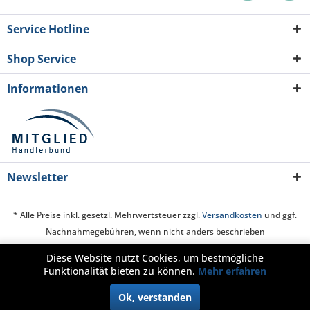
Service Hotline
Shop Service
Informationen
Newsletter
* Alle Preise inkl. gesetzl. Mehrwertsteuer zzgl.
Versandkosten
und ggf.
Nachnahmegebühren, wenn nicht anders beschrieben
Diese Website nutzt Cookies, um bestmögliche
Cookie-Einstellungen
Über uns
Hilfe / Support
Kontakt
Funktionalität bieten zu können.
Mehr erfahren
Zahlung und Versand
Widerrufsrecht
Datenschutz
AGB
Ok, verstanden
Impressum